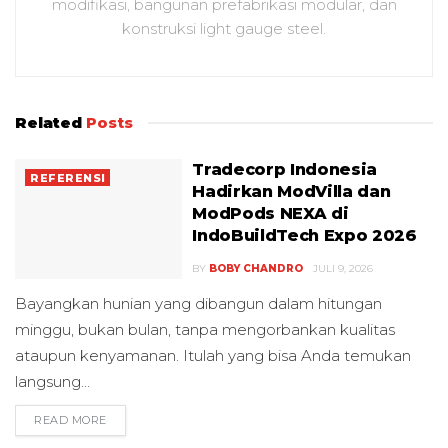
modifikasi, bangunan prefabrikasi modular, dan
konstruksi light gauge steel.
Related
Posts
Tradecorp Indonesia
REFERENSI
Hadirkan ModVilla dan
ModPods NEXA di
IndoBuildTech Expo 2026
BY
BOBY CHANDRO
JULI 9, 2026
Bayangkan hunian yang dibangun dalam hitungan
minggu, bukan bulan, tanpa mengorbankan kualitas
ataupun kenyamanan. Itulah yang bisa Anda temukan
langsung...
READ MORE
DETAILS