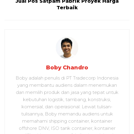
Jual Pos Satpam Pabrik Proyek Harga
Terbaik
Boby Chandro
Boby adalah penulis di PT Tradecorp Indonesia
yang membantu audiens dalam menemukan
dan memilih produk dan jasa yang tepat untuk
kebutuhan logistik, tambang, konstruksi,
komersial, dan operasional. Lewat tulisan-
tulisannya, Boby memandu audiens untuk
memahami shipping container, kontainer
offshore DNV, ISO tank container, kontainer