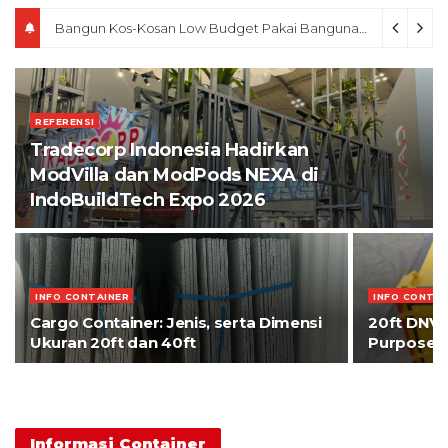
Bangun Kos-Kosan Low Budget Pakai Bangunan Modular
Ok
REFERENSI
Tradecorp Indonesia Hadirkan
ModVilla dan ModPods NEXA di
IndoBuildTech Expo 2026
INFO CONTAINER
INFO CONTAI
Cargo Container: Jenis, serta Dimensi
20ft DNV 
Ukuran 20ft dan 40ft
Purpose: 
Informasi Container