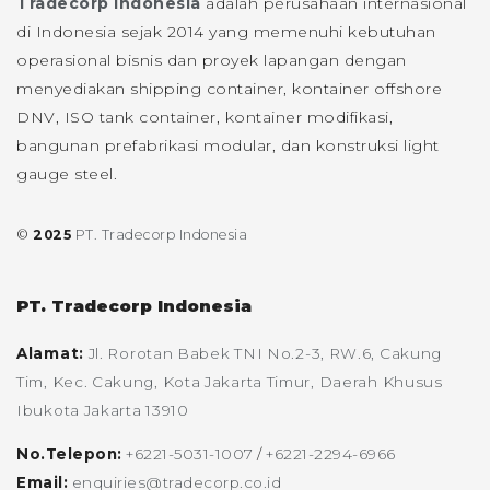
Tradecorp Indonesia
adalah perusahaan internasional
di Indonesia sejak 2014 yang memenuhi kebutuhan
operasional bisnis dan proyek lapangan dengan
menyediakan shipping container, kontainer offshore
DNV, ISO tank container, kontainer modifikasi,
bangunan prefabrikasi modular, dan konstruksi light
gauge steel.
©
2025
PT. Tradecorp Indonesia
PT. Tradecorp Indonesia
Alamat:
Jl. Rorotan Babek TNI No.2-3, RW.6, Cakung
Tim, Kec. Cakung, Kota Jakarta Timur, Daerah Khusus
Ibukota Jakarta 13910
No.Telepon:
+6221-5031-1007
/
+6221-2294-6966
Email:
enquiries@tradecorp.co.id