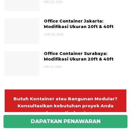
MEI 26, 2026
Office Container Jakarta:
Modifikasi Ukuran 20ft & 40ft
JUNI 25, 2026
Office Container Surabaya:
Modifikasi Ukuran 20ft & 40ft
MEI 21, 2026
Butuh Kontainer atau Bangunan Modular?
Konsultasikan kebutuhan proyek Anda
dengan tim kami.
Gratis konsultasi & penawaran.
DAPATKAN PENAWARAN