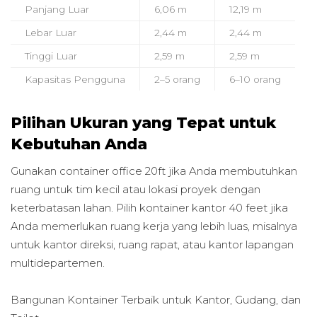
Panjang Luar
6,06 m
12,19 m
Lebar Luar
2,44 m
2,44 m
Tinggi Luar
2,59 m
2,59 m
Kapasitas Pengguna
2–5 orang
6–10 orang
Pilihan Ukuran yang Tepat untuk
Kebutuhan Anda
Gunakan container office 20ft jika Anda membutuhkan
ruang untuk tim kecil atau lokasi proyek dengan
keterbatasan lahan. Pilih kontainer kantor 40 feet jika
Anda memerlukan ruang kerja yang lebih luas, misalnya
untuk kantor direksi, ruang rapat, atau kantor lapangan
multidepartemen.
Bangunan Kontainer Terbaik untuk
Kantor, Gudang, dan