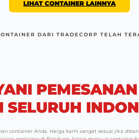
LIHAT CONTAINER LAINNYA
CONTAINER DARI TRADECORP TELAH TER
YANI PEMESANAN
I SELURUH INDON
n container Anda. Harga kami sangat sesuai jika diban
kan container di Bandung. Selain menjual container ba