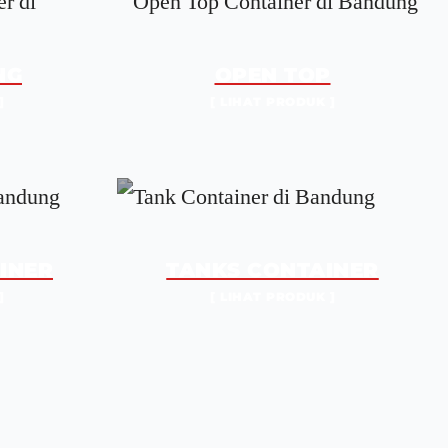
NG
OPEN TOP
]
[ LIHAT PRODUK ]
INER
TANKS CONTAINER
]
[ LIHAT PRODUK ]