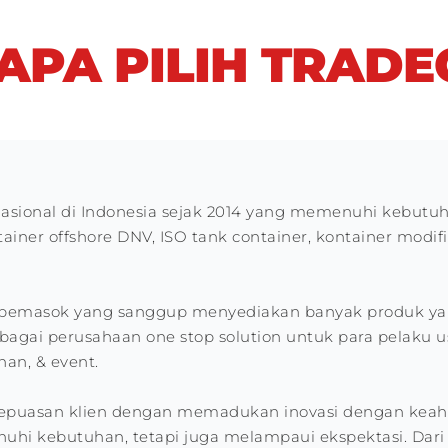
APA PILIH TRADE
nasional di Indonesia sejak 2014 yang memenuhi kebutuh
iner offshore DNV, ISO tank container, kontainer modif
tu pemasok yang sanggup menyediakan banyak produk y
bagai perusahaan one stop solution untuk para pelaku usa
nan, & event.
puasan klien dengan memadukan inovasi dengan keahli
i kebutuhan, tetapi juga melampaui ekspektasi. Dari k