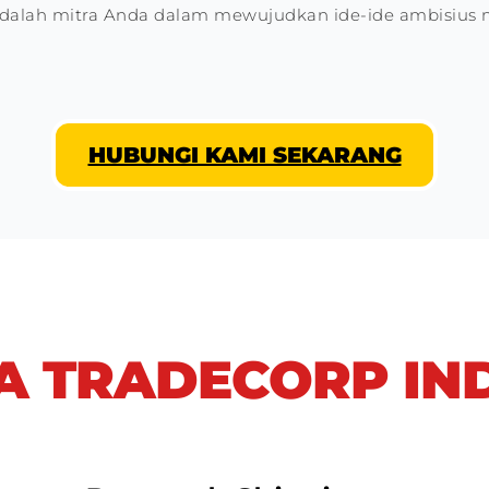
adalah mitra Anda dalam mewujudkan ide-ide ambisius me
HUBUNGI KAMI SEKARANG
 TRADECORP IN