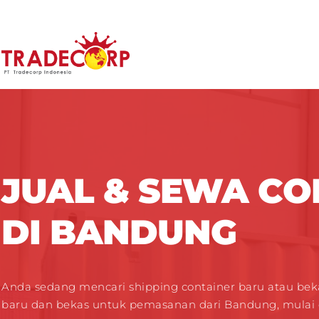
JUAL & SEWA CO
DI BANDUNG
Anda sedang mencari shipping container baru atau bek
baru dan bekas untuk pemasanan dari Bandung, mulai da