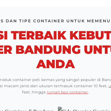
IS DAN TIPE CONTAINER UNTUK MEMEN
SI TERBAIK KEBU
ER BANDUNG UNTU
ANDA
 produk container peti kemas yang sangat populer di B
i macam jenis dan ukuran termasuk container 10 feet,
u
feet, hingga
rumah box container
.