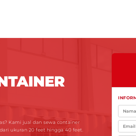
NTAINER
INFOR
as? Kami jual dan sewa container
ri ukuran 20 feet hingga 40 feet.