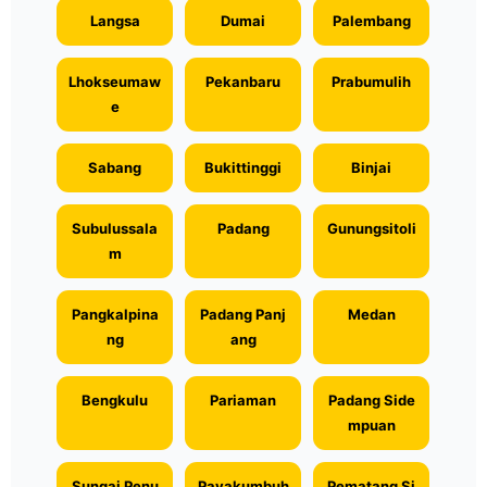
Langsa
Dumai
Palembang
Lhokseumaw
Pekanbaru
Prabumulih
e
Sabang
Bukittinggi
Binjai
Subulussala
Padang
Gunungsitoli
m
Pangkalpina
Padang Panj
Medan
ng
ang
Bengkulu
Pariaman
Padang Side
mpuan
Sungai Penu
Payakumbuh
Pematang Si