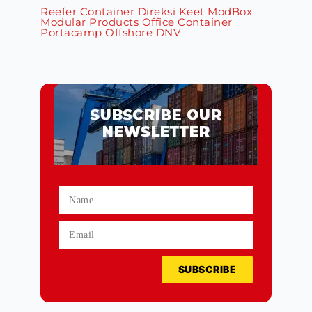
Reefer Container
Direksi Keet
ModBox
Modular Products
Office Container
Portacamp
Offshore DNV
SUBSCRIBE