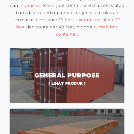
dan
Indonesia
. Kami jual container Batu bekas atau
baru dalam berbagai macam jenis dan ukuran
termasuk container 10 feet,
ukuran container 20
feet
dan container 40 feet, hingga
rumah box
container
.
GENERAL PURPOSE
[ LIHAT PRODUK ]