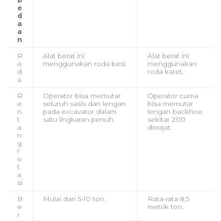
b
e
d
a
a
n
R
Alat berat ini
Alat berat ini
o
menggunakan roda besi.
menggunakan
d
roda karet.
a
R
Operator bisa memutar
Operator cuma
e
seluruh sasis dan lengan
bisa memutar
n
pada excavator dalam
lengan backhoe
t
satu lingkaran penuh.
sekitar 200
a
derajat.
n
g
r
o
t
a
si
B
Mulai dari 5-10 ton.
Rata-rata 8,5
e
metrik ton.
r