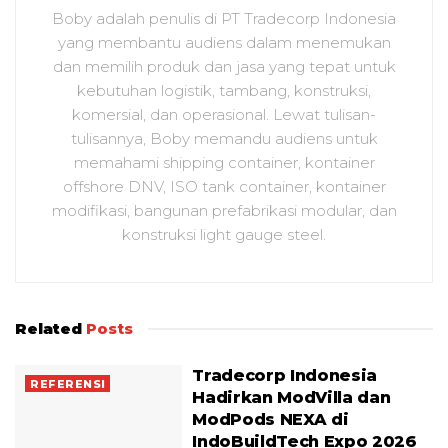
Boby adalah penulis di PT Tradecorp Indonesia
yang membantu audiens dalam menemukan
dan memilih produk dan jasa yang tepat untuk
kebutuhan logistik, tambang, konstruksi,
komersial, dan operasional. Lewat tulisan-
tulisannya, Boby memandu audiens untuk
memahami shipping container, kontainer
offshore DNV, ISO tank container, kontainer
modifikasi, bangunan prefabrikasi modular, dan
konstruksi light gauge steel.
Related
Posts
Tradecorp Indonesia
REFERENSI
Hadirkan ModVilla dan
ModPods NEXA di
IndoBuildTech Expo 2026