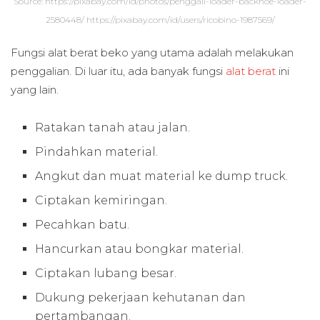
Source: https://pixabay.com/id/photos/penggali-loader-backhoe-loader-
2580448/ https://pixabay.com/id/users/ricobino-1987569/
Fungsi alat berat beko yang utama adalah melakukan
penggalian. Di luar itu, ada banyak fungsi
alat berat
ini
yang lain.
Ratakan tanah atau jalan.
Pindahkan material.
Angkut dan muat material ke dump truck.
Ciptakan kemiringan.
Pecahkan batu.
Hancurkan atau bongkar material.
Ciptakan lubang besar.
Dukung pekerjaan kehutanan dan
pertambangan.