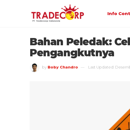
Info Con
Bahan Peledak: Cek
Pengangkutnya
by
Boby Chandro
Last Updated: Desemb