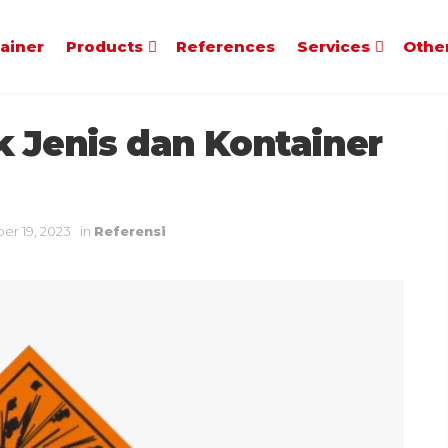
tainer
Products
References
Services
Othe
 Jenis dan Kontainer
er 19, 2023
in
Referensi