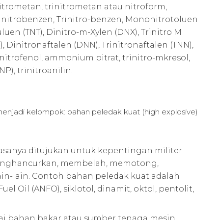
itrometan, trinitrometan atau nitroform,
dinitrobenzen, Trinitro-benzen, Mononitrotoluen
uluen (TNT), Dinitro-m-Xylen (DNX), Trinitro M
 Dinitronaftalen (DNN), Trinitronaftalen (TNN),
rinitrofenol, ammonium pitrat, trinitro-mkresol,
NP), trinitroanilin.
njadi kelompok: bahan peledak kuat (high explosive)
sanya ditujukan untuk kepentingan militer
 menghancurkan, membelah, memotong,
in-lain. Contoh bahan peledak kuat adalah
Oil (ANFO), siklotol, dinamit, oktol, pentolit,
ai bahan bakar atau sumber tenaga mesin