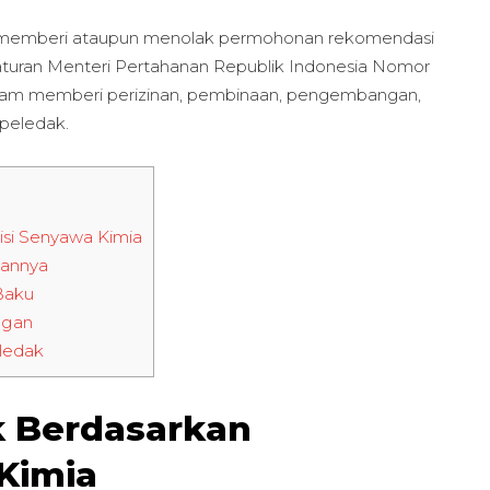
am memberi ataupun menolak permohonan rekomendasi
eraturan Menteri Pertahanan Republik Indonesia Nomor
alam memberi perizinan, pembinaan, pengembangan,
 peledak.
si Senyawa Kimia
aannya
Baku
ngan
ledak
k Berdasarkan
Kimia