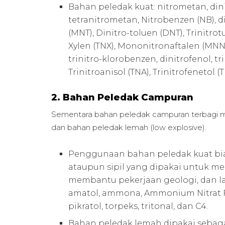
Bahan peledak kuat: nitrometan, din
tetranitrometan, Nitrobenzen (NB), 
(MNT), Dinitro-toluen (DNT), Trinitrot
Xylen (TNX), Mononitronaftalen (MNN),
trinitro-klorobenzen, dinitrofenol, t
Trinitroanisol (TNA), Trinitrofenetol (T
2. Bahan Peledak Campuran
Sementara bahan peledak campuran terbagi me
dan bahan peledak lemah (low explosive).
Penggunaan bahan peledak kuat bia
ataupun sipil yang dipakai untuk
membantu pekerjaan geologi, dan la
amatol, ammona, Ammonium Nitrat Fuel 
pikratol, torpeks, tritonal, dan C4.
Bahan peledak lemah dipakai sebag