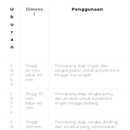
U
Penggunaan
Dimens
i
k
u
r
a
n
C
Tinggi
Penopang atap ringan dan
N
60 mm,
rangka plafon untuk proyek kecil
P
lebar 30
hingga menengah
6
mm
0
C
Tinggi 75
Penopang atap, rangka pintu,
N
mm,
dan jendela untuk konstruksi
P
lebar 40
ringan hingga sedang
7
mm
5
C
Tinggi
Penopang atap, rangka dinding,
N
100 mm,
dan struktur yang memerlukan