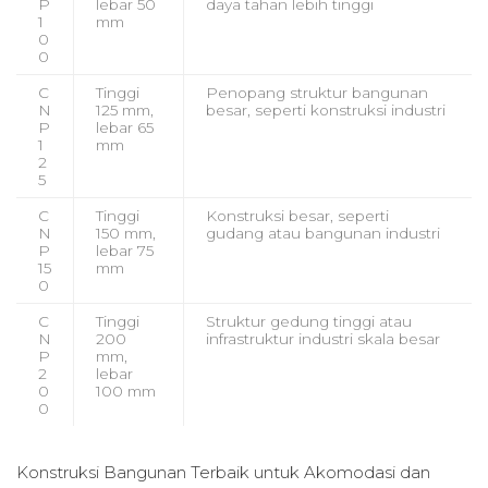
P
lebar 50
daya tahan lebih tinggi
1
mm
0
0
C
Tinggi
Penopang struktur bangunan
N
125 mm,
besar, seperti konstruksi industri
P
lebar 65
1
mm
2
5
C
Tinggi
Konstruksi besar, seperti
N
150 mm,
gudang atau bangunan industri
P
lebar 75
15
mm
0
C
Tinggi
Struktur gedung tinggi atau
N
200
infrastruktur industri skala besar
P
mm,
2
lebar
0
100 mm
0
Konstruksi Bangunan Terbaik untuk
Akomodasi dan