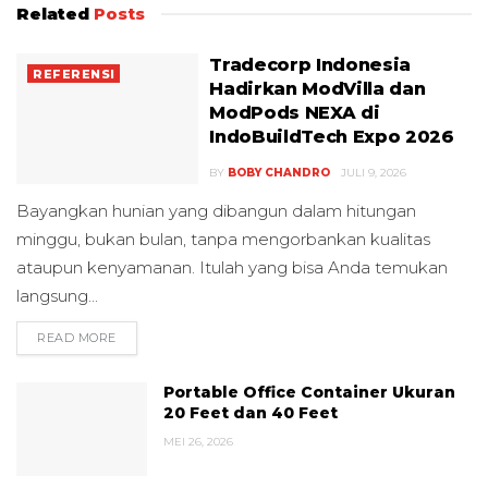
Related
Posts
Tradecorp Indonesia
REFERENSI
Hadirkan ModVilla dan
ModPods NEXA di
IndoBuildTech Expo 2026
BY
BOBY CHANDRO
JULI 9, 2026
Bayangkan hunian yang dibangun dalam hitungan
minggu, bukan bulan, tanpa mengorbankan kualitas
ataupun kenyamanan. Itulah yang bisa Anda temukan
langsung...
READ MORE
DETAILS
Portable Office Container Ukuran
20 Feet dan 40 Feet
MEI 26, 2026