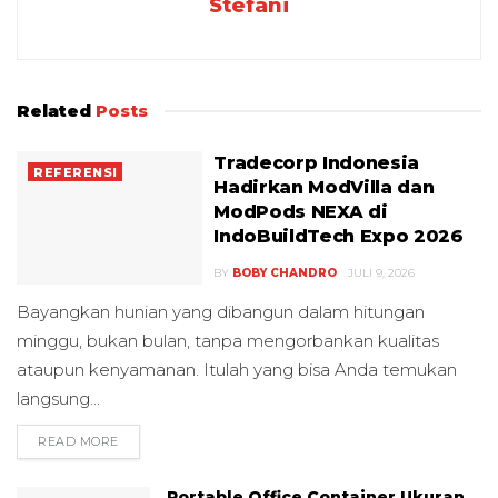
Stefani
Related
Posts
Tradecorp Indonesia
REFERENSI
Hadirkan ModVilla dan
ModPods NEXA di
IndoBuildTech Expo 2026
BY
BOBY CHANDRO
JULI 9, 2026
Bayangkan hunian yang dibangun dalam hitungan
minggu, bukan bulan, tanpa mengorbankan kualitas
ataupun kenyamanan. Itulah yang bisa Anda temukan
langsung...
READ MORE
DETAILS
Portable Office Container Ukuran