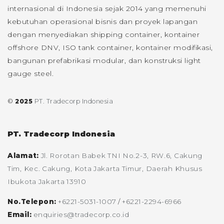
internasional di Indonesia sejak 2014 yang memenuhi
kebutuhan operasional bisnis dan proyek lapangan
dengan menyediakan shipping container, kontainer
offshore DNV, ISO tank container, kontainer modifikasi,
bangunan prefabrikasi modular, dan konstruksi light
gauge steel.
©
2025
PT. Tradecorp Indonesia
PT. Tradecorp Indonesia
Alamat:
Jl. Rorotan Babek TNI No.2-3, RW.6, Cakung
Tim, Kec. Cakung, Kota Jakarta Timur, Daerah Khusus
Ibukota Jakarta 13910
No.Telepon:
+6221-5031-1007
/
+6221-2294-6966
Email:
enquiries@tradecorp.co.id