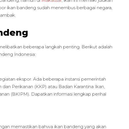
 bandeng, namun di
Makassar
, ikan ini memiliki julukan
kspor ikan bandeng sudah menembus berbagai negara,
tambak.
andeng
melibatkan beberapa langkah penting. Berikut adalah
ndeng Indonesia:
egiatan ekspor. Ada beberapa instansi pemerintah
 dan Perikanan (KKP) atau Badan Karantina Ikan,
nan (BKIPM). Dapatkan informasi lengkap perihal
dengan memastikan bahwa ikan bandeng yang akan