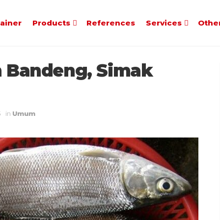
tainer
Products
References
Services
Othe
an Bandeng, Simak
3
in
Umum