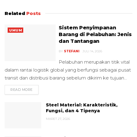
Related
Posts
Sistem Penyimpanan
UMUM
Barang di Pelabuhan: Jenis
dan Tantangan
BY
STEFANI
JULI 14, 2026
Pelabuhan merupakan titik vital
dalam rantai logistik global yang berfungsi sebagai pusat
transit dan distribusi barang sebelum dikirim ke tujuan...
READ MORE
DETAILS
Steel Material: Karakteristik,
Fungsi, dan 4 Tipenya
MARET 27, 2026