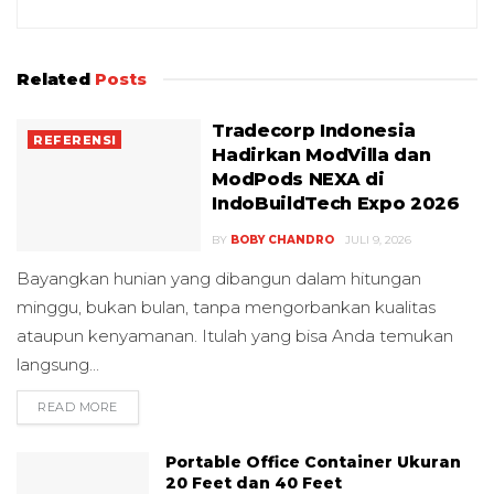
Related
Posts
Tradecorp Indonesia
REFERENSI
Hadirkan ModVilla dan
ModPods NEXA di
IndoBuildTech Expo 2026
BY
BOBY CHANDRO
JULI 9, 2026
Bayangkan hunian yang dibangun dalam hitungan
minggu, bukan bulan, tanpa mengorbankan kualitas
ataupun kenyamanan. Itulah yang bisa Anda temukan
langsung...
READ MORE
DETAILS
Portable Office Container Ukuran
20 Feet dan 40 Feet