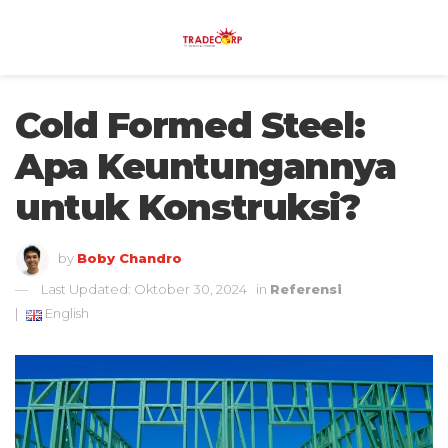
Cold Formed Steel:
Apa Keuntungannya
untuk Konstruksi?
by
Boby Chandro
Last Updated: Oktober 30, 2024
in
Referensi
|
English