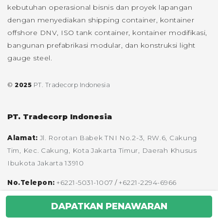
kebutuhan operasional bisnis dan proyek lapangan
dengan menyediakan shipping container, kontainer
offshore DNV, ISO tank container, kontainer modifikasi,
bangunan prefabrikasi modular, dan konstruksi light
gauge steel.
©
2025
PT. Tradecorp Indonesia
PT. Tradecorp Indonesia
Alamat:
Jl. Rorotan Babek TNI No.2-3, RW.6, Cakung
Tim, Kec. Cakung, Kota Jakarta Timur, Daerah Khusus
Ibukota Jakarta 13910
No.Telepon:
+6221-5031-1007
/
+6221-2294-6966
Email:
enquiries@tradecorp.co.id
DAPATKAN PENAWARAN