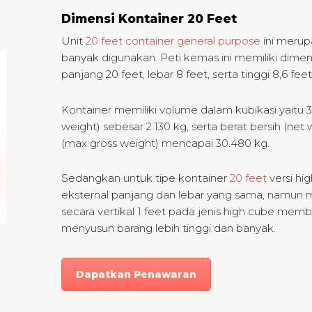
Dimensi Kontainer 20 Feet
Unit
20 feet container
general purpose
ini merup
banyak digunakan. Peti kemas ini memiliki dimens
panjang 20 feet, lebar 8 feet, serta tinggi 8,6 feet
Kontainer memiliki volume dalam kubikasi yaitu 
weight) sebesar 2.130 kg, serta berat bersih (net 
(max gross weight) mencapai 30.480 kg.
Sedangkan untuk tipe kontainer
20 feet
versi hi
eksternal panjang dan lebar yang sama, namun me
secara vertikal 1 feet pada jenis high cube me
menyusun barang lebih tinggi dan banyak.
Dapatkan Penawaran