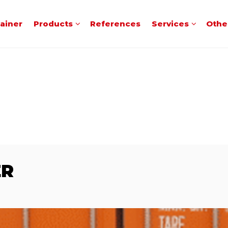
tainer
Products
References
Services
Othe
ER