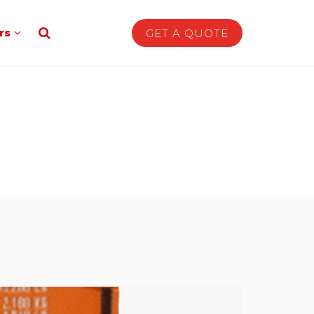
rs
GET A QUOTE