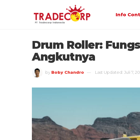
Info Con
Drum Roller: Fungsi
Angkutnya
by
Boby Chandro
Last Updated: Juli 7, 2