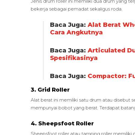
Jenis drum roller ini memiliki dua drum yang 
bekerja sebagai pemadat sekaligus roda.
Baca Juga:
Alat Berat Whe
Cara Angkutnya
Baca Juga:
Articulated D
Spesifikasinya
Baca Juga:
Compactor: Fu
3. Grid Roller
Alat berat ini memiliki satu drum atau disebut
mempunyai bobot yang berat. Terdapat batang
4. Sheepsfoot Roller
Sheepsfoot roller atau tamping roller memiliki