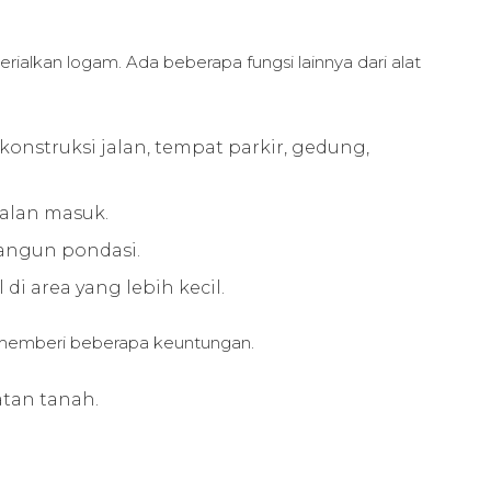
rialkan logam. Ada beberapa fungsi lainnya dari alat
nstruksi jalan, tempat parkir, gedung,
jalan masuk.
angun pondasi.
di area yang lebih kecil.
t memberi beberapa keuntungan.
tan tanah.