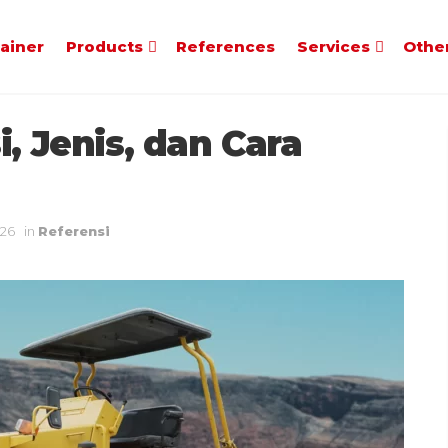
tainer
Products
References
Services
Othe
, Jenis, dan Cara
026
in
Referensi