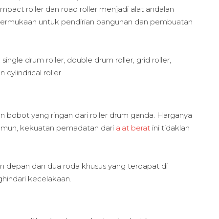
pact roller dan road roller menjadi alat andalan
permukaan untuk pendirian bangunan dan pembuatan
single drum roller, double drum roller, grid roller,
n cylindrical roller.
dan bobot yang ringan dari roller drum ganda. Harganya
 Namun, kekuatan pemadatan dari
alat berat
ini tidaklah
gian depan dan dua roda khusus yang terdapat di
hindari kecelakaan.