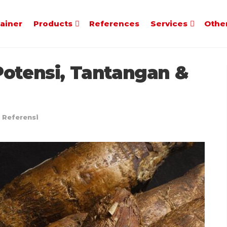
tainer
Products
References
Services
Othe
Potensi, Tantangan &
n
Referensi