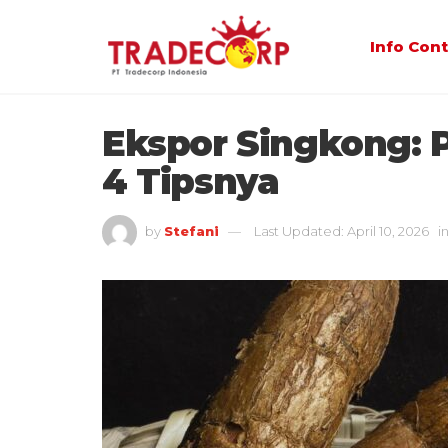
Info Con
Ekspor Singkong: 
4 Tipsnya
by
Stefani
Last Updated: April 10, 2026
i