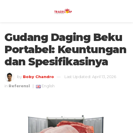
Gudang Daging Beku
Portabel: Keuntungan
dan Spesifikasinya
by
Boby Chandro
Last Updated: April 13, 2026
in
Referensi
|
English