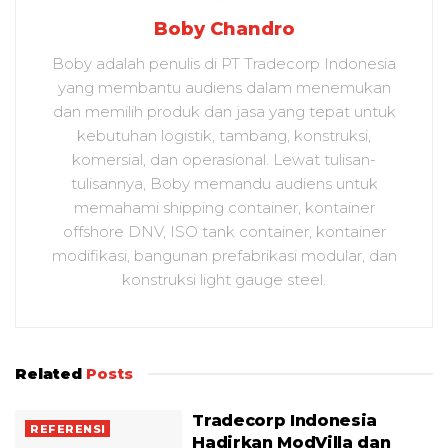
Boby Chandro
Boby adalah penulis di PT Tradecorp Indonesia
yang membantu audiens dalam menemukan
dan memilih produk dan jasa yang tepat untuk
kebutuhan logistik, tambang, konstruksi,
komersial, dan operasional. Lewat tulisan-
tulisannya, Boby memandu audiens untuk
memahami shipping container, kontainer
offshore DNV, ISO tank container, kontainer
modifikasi, bangunan prefabrikasi modular, dan
konstruksi light gauge steel.
Related
Posts
Tradecorp Indonesia
REFERENSI
Hadirkan ModVilla dan