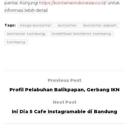
pantai. Kunjungi
https://kontainerindonesia.co.id/
untuk
informasi lebih detail.
Tags:
harga kontainer
kontainer
kontainer adalah
kontainer tambang
modifikasi kontainer tambang
tambang
Previous Post
Profil Pelabuhan Balikpapan, Gerbang IKN
Next Post
Ini Dia 5 Cafe Instagramable di Bandung