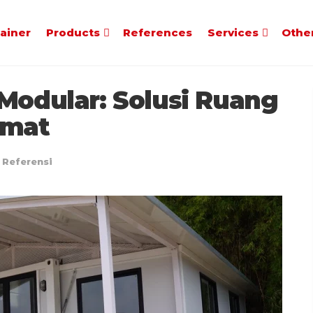
tainer
Products
References
Services
Othe
Modular: Solusi Ruang
emat
Referensi