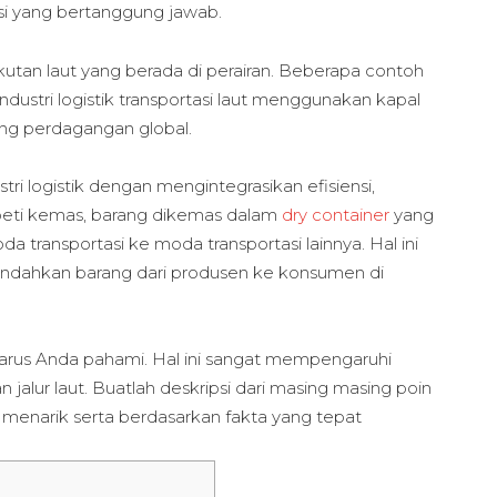
usi yang bertanggung jawab.
gkutan laut yang berada di perairan. Beberapa contoh
 industri logistik transportasi laut menggunakan kapal
ang perdagangan global.
ri logistik dengan mengintegrasikan efisiensi,
 peti kemas, barang dikemas dalam
dry container
yang
 transportasi ke moda transportasi lainnya. Hal ini
indahkan barang dari produsen ke konsumen di
harus Anda pahami. Hal ini sangat mempengaruhi
 jalur laut.
Buatlah deskripsi dari masing masing poin
 menarik serta berdasarkan fakta yang tepat