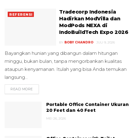
Tradecorp Indonesia
REFERENSI
Hadirkan ModVilla dan
ModPods NEXA di
IndoBuildTech Expo 2026
BY
BOBY CHANDRO
JULI 9, 2026
Bayangkan hunian yang dibangun dalam hitungan
minggu, bukan bulan, tanpa mengorbankan kualitas
ataupun kenyamanan. Itulah yang bisa Anda temukan
langsung...
READ MORE
DETAILS
Portable Office Container Ukuran
20 Feet dan 40 Feet
MEI 26, 2026