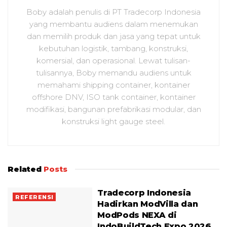
Boby adalah penulis di PT Tradecorp Indonesia
yang membantu audiens dalam menemukan
dan memilih produk dan jasa yang tepat untuk
kebutuhan logistik, tambang, konstruksi,
komersial, dan operasional. Lewat tulisan-
tulisannya, Boby memandu audiens untuk
memahami shipping container, kontainer
offshore DNV, ISO tank container, kontainer
modifikasi, bangunan prefabrikasi modular, dan
konstruksi light gauge steel.
Related
Posts
Tradecorp Indonesia
REFERENSI
Hadirkan ModVilla dan
ModPods NEXA di
IndoBuildTech Expo 2026