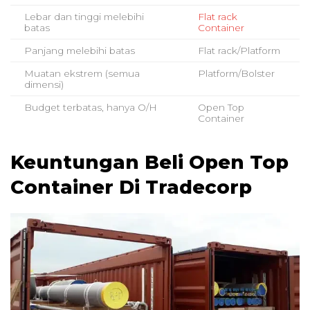
Lebar dan tinggi melebihi
Flat rack
batas
Container
Panjang melebihi batas
Flat rack/Platform
Muatan ekstrem (semua
Platform/Bolster
dimensi)
Budget terbatas, hanya O/H
Open Top
Container
Keuntungan Beli Open Top
Container Di Tradecorp