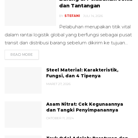
dan Tantangan
BY
STEFANI
JULI 14, 2026
Pelabuhan merupakan titik vital
dalam rantai logistik global yang berfungsi sebagai pusat
transit dan distribusi barang sebelum dikirim ke tujuan...
READ MORE
DETAILS
Steel Material: Karakteristik,
Fungsi, dan 4 Tipenya
MARET 27, 2026
Asam Nitrat: Cek Kegunaannya
dan Tangki Penyimpanannya
OKTOBER 11, 2024