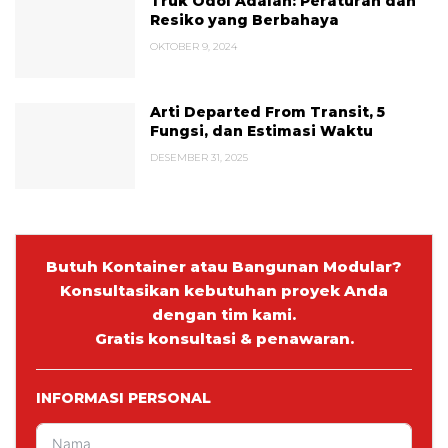
Truk Odol Adalah: Peraturan dan
Resiko yang Berbahaya
OKTOBER 9, 2024
Arti Departed From Transit, 5
Fungsi, dan Estimasi Waktu
DESEMBER 31, 2025
Butuh Kontainer atau Bangunan Modular?
Konsultasikan kebutuhan proyek Anda
dengan tim kami.
Gratis konsultasi & penawaran.
INFORMASI PERSONAL