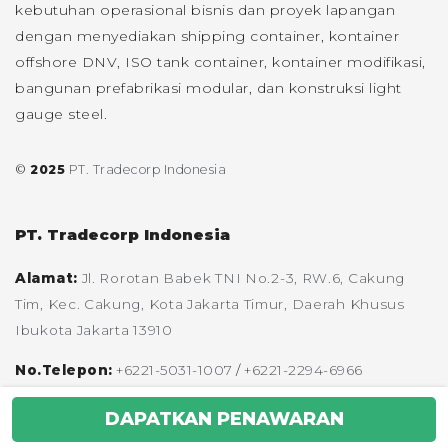
kebutuhan operasional bisnis dan proyek lapangan
dengan menyediakan shipping container, kontainer
offshore DNV, ISO tank container, kontainer modifikasi,
bangunan prefabrikasi modular, dan konstruksi light
gauge steel.
©
2025
PT. Tradecorp Indonesia
PT. Tradecorp Indonesia
Alamat:
Jl. Rorotan Babek TNI No.2-3, RW.6, Cakung
Tim, Kec. Cakung, Kota Jakarta Timur, Daerah Khusus
Ibukota Jakarta 13910
No.Telepon:
+6221-5031-1007
/
+6221-2294-6966
Email:
enquiries@tradecorp.co.id
DAPATKAN PENAWARAN