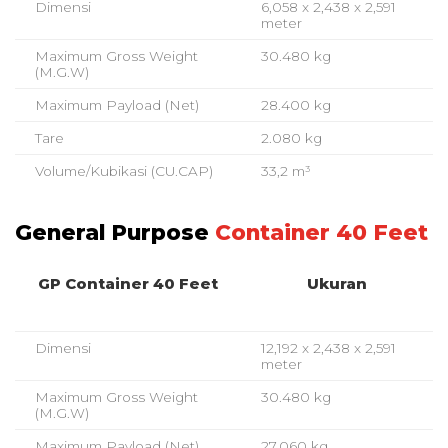
Dimensi
6,058 x 2,438 x 2,591
meter
Maximum Gross Weight
30.480 kg
(M.G.W)
Maximum Payload (Net)
28.400 kg
Tare
2.080 kg
Volume/Kubikasi (CU.CAP)
33,2 m³
General Purpose
Container 40 Feet
GP Container 40 Feet
Ukuran
Dimensi
12,192 x 2,438 x 2,591
meter
Maximum Gross Weight
30.480 kg
(M.G.W)
Maximum Payload (Net)
27.060 kg