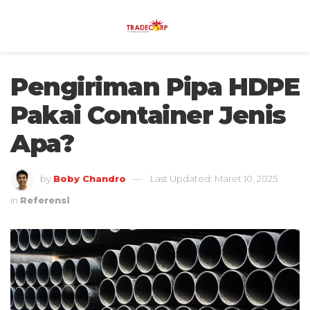
Pengiriman Pipa HDPE
Pakai Container Jenis
Apa?
by
Boby Chandro
Last Updated: Maret 10, 2025
in
Referensi