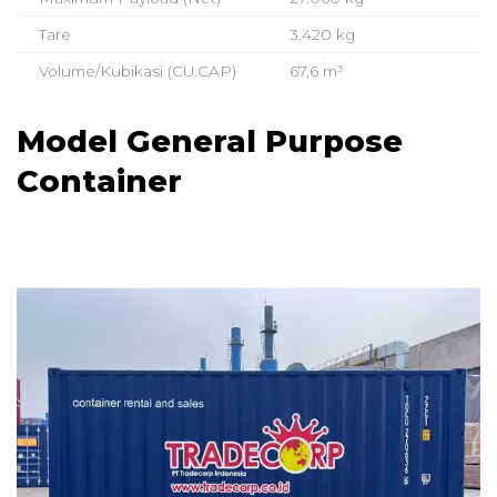
Tare
3.420 kg
Volume/Kubikasi (CU.CAP)
67,6 m³
Model General Purpose
Container