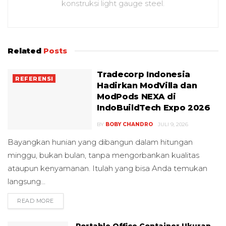
konstruksi light gauge steel.
Related
Posts
Tradecorp Indonesia
REFERENSI
Hadirkan ModVilla dan
ModPods NEXA di
IndoBuildTech Expo 2026
BY
BOBY CHANDRO
JULI 9, 2026
Bayangkan hunian yang dibangun dalam hitungan
minggu, bukan bulan, tanpa mengorbankan kualitas
ataupun kenyamanan. Itulah yang bisa Anda temukan
langsung...
READ MORE
DETAILS