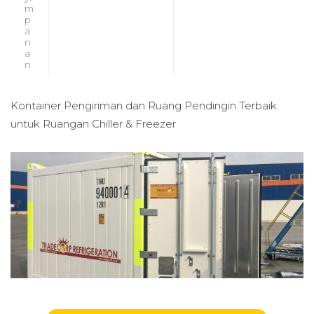
m
p
a
n
a
n
Kontainer Pengiriman dan Ruang Pendingin Terbaik
untuk
Ruangan Chiller & Freezer