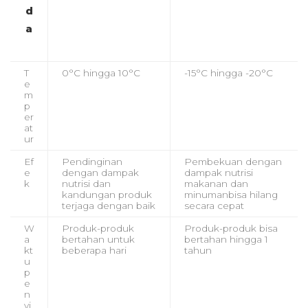
d
a
T
0°C hingga 10°C
-15°C hingga -20°C
e
m
p
er
at
ur
Ef
Pendinginan
Pembekuan dengan
e
dengan dampak
dampak nutrisi
k
nutrisi dan
makanan dan
kandungan produk
minumanbisa hilang
terjaga dengan baik
secara cepat
W
Produk-produk
Produk-produk bisa
a
bertahan untuk
bertahan hingga 1
kt
beberapa hari
tahun
u
p
e
n
yi