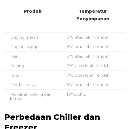
Produk
Temperatur
Penyimpanan
Daging merah
5°C atau lebih rendah
Daging unggas
5°C atau lebih rendah
Ikan
5°C atau lebih rendah
Kerang
7°C atau lebih rendah
Telur
7°C atau lebih rendah
Produk susu
5°C atau lebih rendah
Makanan kaleng dan
10°C-21°C
kering
Perbedaan Chiller dan
Freezer