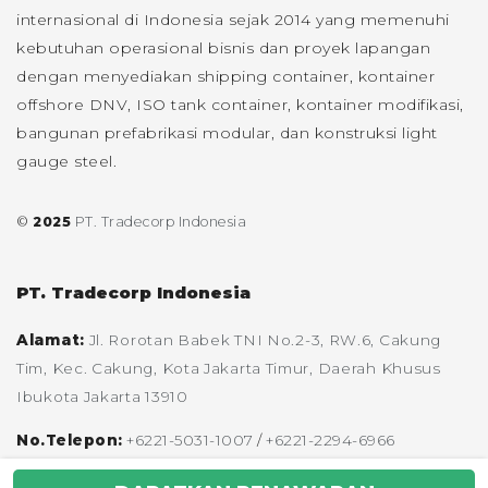
internasional di Indonesia sejak 2014 yang memenuhi
kebutuhan operasional bisnis dan proyek lapangan
dengan menyediakan shipping container, kontainer
offshore DNV, ISO tank container, kontainer modifikasi,
bangunan prefabrikasi modular, dan konstruksi light
gauge steel.
©
2025
PT. Tradecorp Indonesia
PT. Tradecorp Indonesia
Alamat:
Jl. Rorotan Babek TNI No.2-3, RW.6, Cakung
Tim, Kec. Cakung, Kota Jakarta Timur, Daerah Khusus
Ibukota Jakarta 13910
No.Telepon:
+6221-5031-1007
/
+6221-2294-6966
Email:
enquiries@tradecorp.co.id