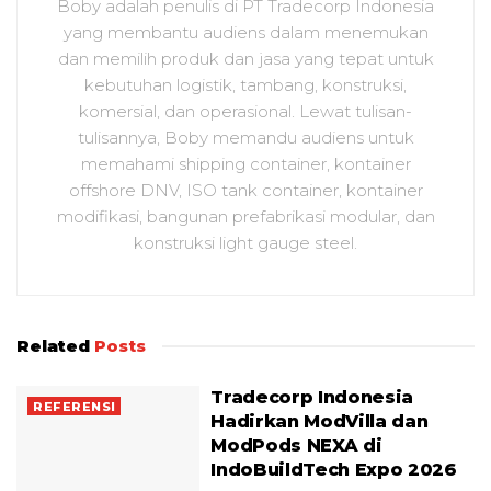
Boby adalah penulis di PT Tradecorp Indonesia
yang membantu audiens dalam menemukan
dan memilih produk dan jasa yang tepat untuk
kebutuhan logistik, tambang, konstruksi,
komersial, dan operasional. Lewat tulisan-
tulisannya, Boby memandu audiens untuk
memahami shipping container, kontainer
offshore DNV, ISO tank container, kontainer
modifikasi, bangunan prefabrikasi modular, dan
konstruksi light gauge steel.
Related
Posts
Tradecorp Indonesia
REFERENSI
Hadirkan ModVilla dan
ModPods NEXA di
IndoBuildTech Expo 2026