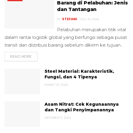
Barang di Pelabuhan: Jenis
dan Tantangan
BY
STEFANI
JULI 14, 2026
Pelabuhan merupakan titik vital
dalam rantai logistik global yang berfungsi sebagai pusat
transit dan distribusi barang sebelum dikirim ke tujuan...
READ MORE
DETAILS
Steel Material: Karakteristik,
Fungsi, dan 4 Tipenya
MARET 27, 2026
Asam Nitrat: Cek Kegunaannya
dan Tangki Penyimpanannya
OKTOBER 11, 2024