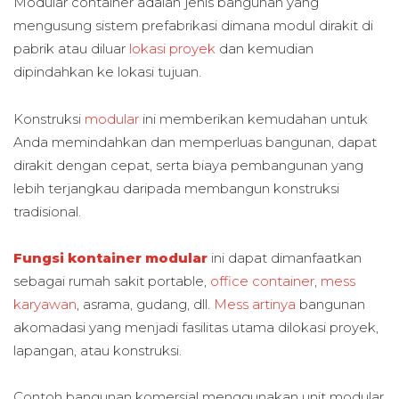
Modular container adalah jenis bangunan yang
mengusung sistem prefabrikasi dimana modul dirakit di
pabrik atau diluar
lokasi proyek
dan kemudian
dipindahkan ke lokasi tujuan.
Konstruksi
modular
ini memberikan kemudahan untuk
Anda memindahkan dan memperluas bangunan, dapat
dirakit dengan cepat, serta biaya pembangunan yang
lebih terjangkau daripada membangun konstruksi
tradisional.
Fungsi kontainer modular
ini dapat dimanfaatkan
sebagai rumah sakit portable,
office container
,
mess
karyawan
, asrama, gudang, dll.
Mess artinya
bangunan
akomadasi yang menjadi fasilitas utama dilokasi proyek,
lapangan, atau konstruksi.
Contoh bangunan komersial menggunakan unit modular