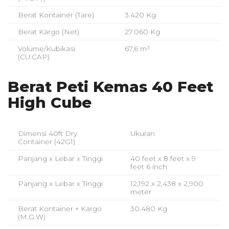
Berat Kontainer (Tare)
3.420 Kg
Berat Kargo (Net)
27.060 Kg
Volume/Kubikasi
67,6 m³
(CU.CAP)
Berat Peti Kemas 40 Feet
High Cube
Dimensi 40ft Dry
Ukuran
Container (42G1)
Panjang x Lebar x Tinggi
40 feet x 8 feet x 9
feet 6 inch
Panjang x Lebar x Tinggi
12,192 x 2,438 x 2,900
meter
Berat Kontainer + Kargo
30.480 Kg
(M.G.W)