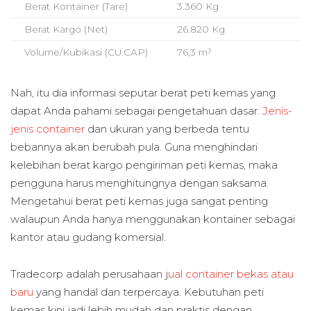
Berat Kontainer (Tare)
3.360 Kg
Berat Kargo (Net)
26.820 Kg
Volume/Kubikasi (CU.CAP)
76,3 m³
Nah, itu dia informasi seputar berat peti kemas yang
dapat Anda pahami sebagai pengetahuan dasar.
Jenis-
jenis container
dan ukuran yang berbeda tentu
bebannya akan berubah pula. Guna menghindari
kelebihan berat kargo pengiriman peti kemas, maka
pengguna harus menghitungnya dengan saksama.
Mengetahui berat peti kemas juga sangat penting
walaupun Anda hanya menggunakan kontainer sebagai
kantor atau gudang komersial.
Tradecorp adalah perusahaan j
ual container bekas atau
baru
yang handal dan terpercaya. Kebutuhan peti
kemas kini jadi lebih mudah dan praktis dengan