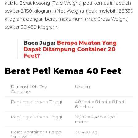
kubik. Berat kosong (Tare Weight) peti kemas ini adalah
sekitar 2.150 kilogram. (Net Weight) tidak melebihi 28.330
kilogram, dengan berat maksimum (Max Gross Weight)
sekitar 30.480 kilogram.
Baca Juga:
Berapa Muatan Yang
Dapat Ditampung Container 20
Feet?
Berat Peti Kemas 40 Feet
Dimensi 40ft Dry
Ukuran
Container
Panjang x Lebar x Tinggi
40 feet x 8 feet x 8 feet
6 inches
Panjang x Lebar x Tinggi
12,192 x 2,438 x 2,591
meter
Berat Kontainer + Kargo
30.480 Kg
(M.G.W)