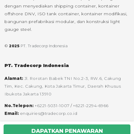
dengan menyediakan shipping container, kontainer
offshore DNV, ISO tank container, kontainer modifikasi,
bangunan prefabrikasi modular, dan konstruksi light
gauge steel.
©
2025
PT. Tradecorp Indonesia
PT. Tradecorp Indonesia
Alamat:
Jl. Rorotan Babek TNI No.2-3, RW.6, Cakung
Tim, Kec. Cakung, Kota Jakarta Timur, Daerah Khusus
Ibukota Jakarta 13910
No.Telepon:
+6221-5031-1007
/
+6221-2294-6966
Email:
enquiries@tradecorp.co.id
DAPATKAN PENAWARAN