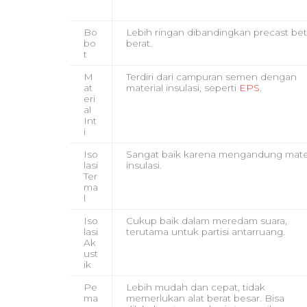
Bo
Lebih ringan dibandingkan precast be
bo
berat.
t
M
Terdiri dari campuran semen dengan
at
material insulasi, seperti
EPS
.
eri
al
Int
i
Iso
Sangat baik karena mengandung mater
lasi
insulasi.
Ter
ma
l
Iso
Cukup baik dalam meredam suara,
lasi
terutama untuk partisi antarruang.
Ak
ust
ik
Pe
Lebih mudah dan cepat, tidak
ma
memerlukan alat berat besar. Bisa