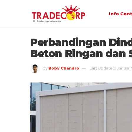
Info Con
Perbandingan Dind
Beton Ringan dan 
by
Boby Chandro
Last Updated: Januari 