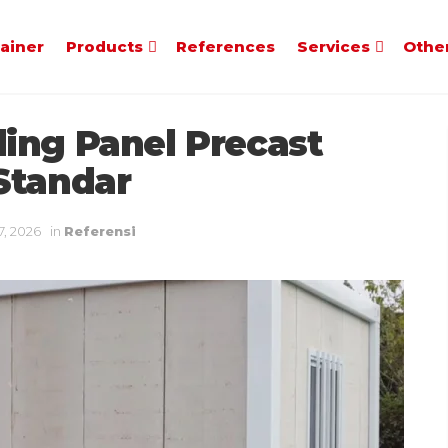
tainer
Products
References
Services
Othe
ing Panel Precast
Standar
7, 2026
in
Referensi