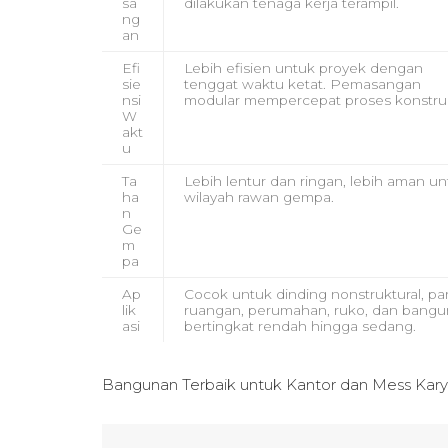
sa
dilakukan tenaga kerja terampil.
ng
an
Efi
Lebih efisien untuk proyek dengan
sie
tenggat waktu ketat. Pemasangan
nsi
modular mempercepat proses konstruk
W
akt
u
Ta
Lebih lentur dan ringan, lebih aman u
ha
wilayah rawan gempa.
n
Ge
m
pa
Ap
Cocok untuk dinding nonstruktural, part
lik
ruangan, perumahan, ruko, dan bang
asi
bertingkat rendah hingga sedang.
Bangunan Terbaik untuk
Kantor dan Mess Kar