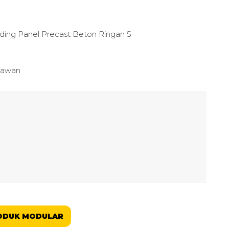
yawan
ODUK MODULAR