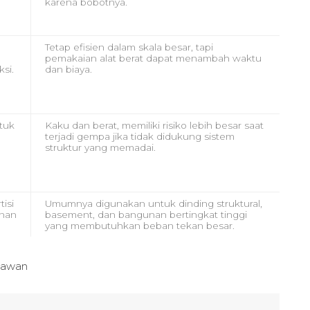
karena bobotnya.
Tetap efisien dalam skala besar, tapi
pemakaian alat berat dapat menambah waktu
si.
dan biaya.
ntuk
Kaku dan berat, memiliki risiko lebih besar saat
terjadi gempa jika tidak didukung sistem
struktur yang memadai.
isi
Umumnya digunakan untuk dinding struktural,
unan
basement, dan bangunan bertingkat tinggi
yang membutuhkan beban tekan besar.
yawan