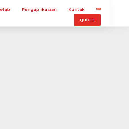
refab
Pengaplikasian
Kontak
QUOTE