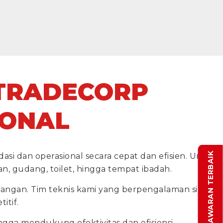
 TRADECORP
IONAL
DAPATKAN PENAWARAN TERBAIK
si dan operasional secara cepat dan efisien. Unit
, gudang, toilet, hingga tempat ibadah.
apangan. Tim teknis kami yang berpengalaman siap
itif.
ga mendukung efektivitas dan efisiensi.