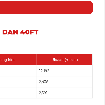
T DAN 40FT
ning kits
Ukuran (meter)
12,192
2,438
2,591