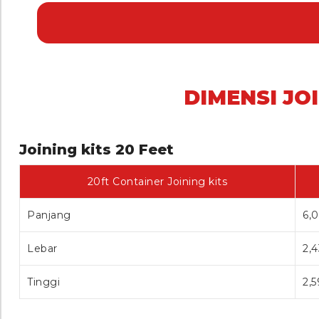
DIMENSI JO
Joining kits 20 Feet
20ft Container Joining kits
Panjang
6,
Lebar
2,
Tinggi
2,5