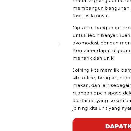
mana shipping containe
membangun bangunan sep
fasilitas lainnya.
Ciptakan bangunan terbu
untuk lebih banyak ruan
akomodasi, dengan meng
Kontainer dapat digabu
menarik dan unik.
Joining kits memiliki ba
site office, bengkel, dap
makan, dan lain sebagai
ruangan open space dalam
kontainer yang kokoh da
joining kits unit yang n
DAPATK