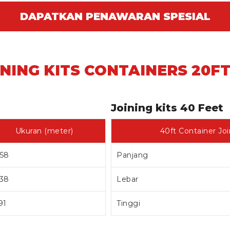
DAPATKAN PENAWARAN SPESIAL
INING KITS CONTAINERS 20F
Joining kits 40 Feet
Ukuran (meter)
40ft Container Joi
058
Panjang
438
Lebar
91
Tinggi