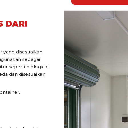
S DARI
ur yang disesuaikan
igunakan sebagai
tur seperti biological
beda dan disesuaikan
ontainer.