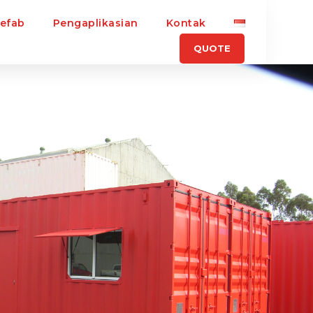
refab
Pengaplikasian
Kontak
QUOTE