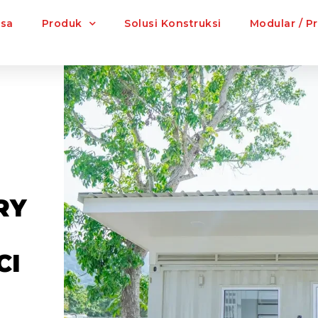
asa
Produk
Solusi Konstruksi
Modular / P
RY
CI