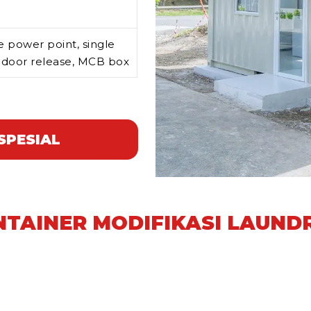
le power point, single
door release, MCB box
SPESIAL
TAINER MODIFIKASI LAUNDR