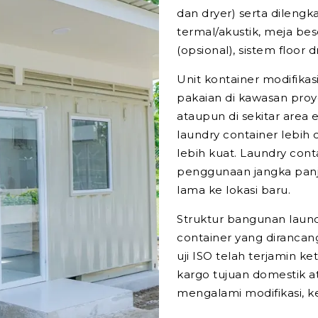
dan dryer) serta dilengk
termal/akustik, meja bese
(opsional), sistem floor
Unit kontainer modifikas
pakaian di kawasan pro
ataupun di sekitar area
laundry container lebih
lebih kuat. Laundry co
penggunaan jangka panjan
lama ke lokasi baru.
Struktur bangunan laun
container yang dirancang
uji ISO telah terjamin 
kargo tujuan domestik a
mengalami modifikasi, ke