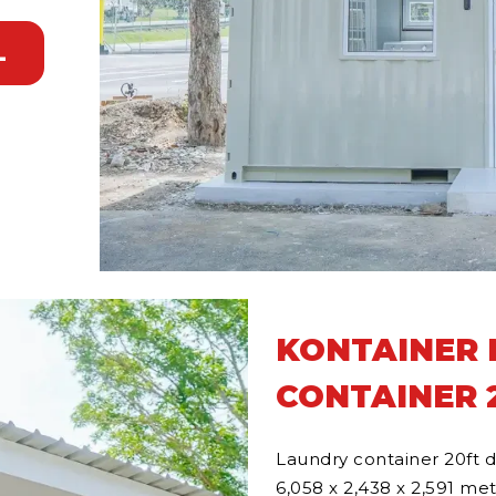
L
KONTAINER 
CONTAINER 
Laundry container 20ft d
6,058 x 2,438 x 2,591 m