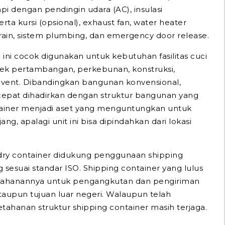
api dengan pendingin udara (AC), insulasi
rta kursi (opsional), exhaust fan, water heater
 drain, sistem plumbing, dan emergency door release.
i ini cocok digunakan untuk kebutuhan fasilitas cuci
yek pertambangan, perkebunan, konstruksi,
 event. Dibandingkan bangunan konvensional,
 cepat dihadirkan dengan struktur bangunan yang
ntainer menjadi aset yang menguntungkan untuk
g, apalagi unit ini bisa dipindahkan dari lokasi
dry container didukung penggunaan shipping
 sesuai standar ISO. Shipping container yang lulus
ketahanannya untuk pengangkutan dan pengiriman
taupun tujuan luar negeri. Walaupun telah
tahanan struktur shipping container masih terjaga.