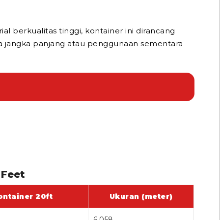
 berkualitas tinggi, kontainer ini dirancang
aha jangka panjang atau penggunaan sementara
 Feet
ntainer 20ft
Ukuran (meter)
6,058