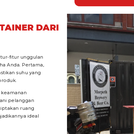
TAINER DARI
tur-fitur unggulan
ha Anda. Pertama,
astikan suhu yang
produk.
n keamanan
ani pelanggan
ciptakan ruang
jadikannya ideal