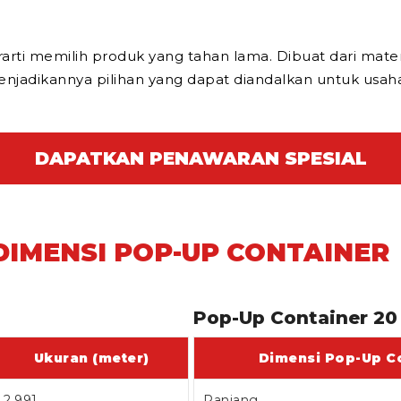
ti memilih produk yang tahan lama. Dibuat dari material
menjadikannya pilihan yang dapat diandalkan untuk us
DAPATKAN PENAWARAN SPESIAL
DIMENSI POP-UP CONTAINER
Pop-Up Container 20
Ukuran (meter)
Dimensi Pop-Up Co
2,991
Panjang