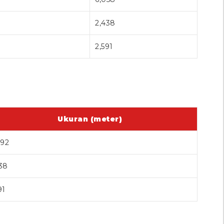
2,438
2,591
Ukuran (meter)
192
38
91