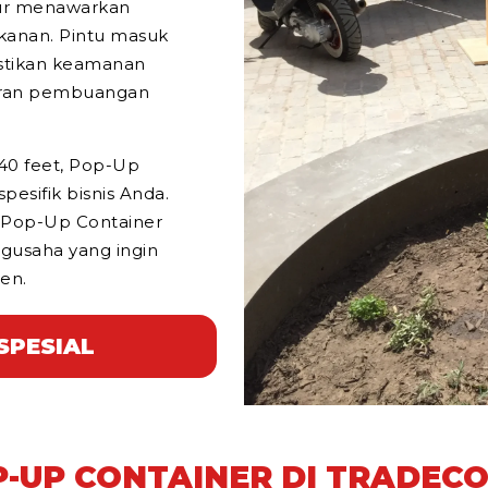
pur menawarkan
kanan. Pintu masuk
stikan keamanan
aluran pembuangan
 40 feet, Pop-Up
esifik bisnis Anda.
n Pop-Up Container
ngusaha yang ingin
en.
SPESIAL
-UP CONTAINER DI TRADEC