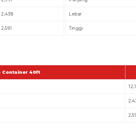
2,438
Lebar
2,591
Tinggi
 Container 40ft
12,
2,4
2,5