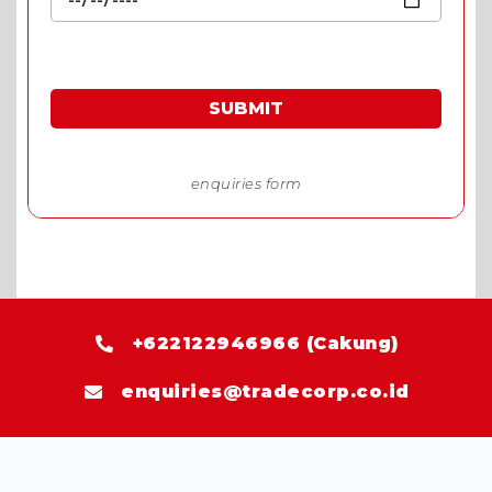
SUBMIT
*Harga spesial khusus permintaan harga melalui
enquiries form
+622122946966 (Cakung)
enquiries@tradecorp.co.id