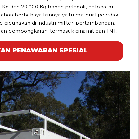
 Kg dan 20.000 Kg bahan peledak, detonator,
ahan berbahaya lainnya yaitu material peledak
ng digunakan di industri militer, pertambangan,
 dan pembongkaran, termasuk dinamit dan TNT.
AN PENAWARAN SPESIAL