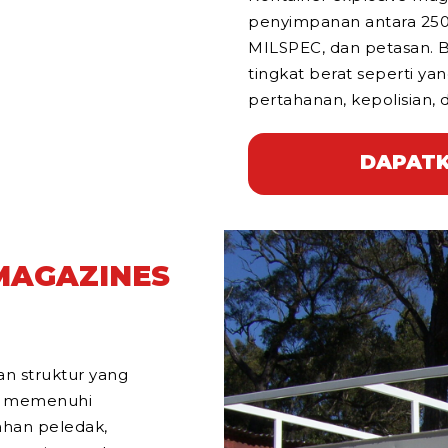
penyimpanan antara 250
MILSPEC, dan petasan. B
tingkat berat seperti ya
pertahanan, kepolisian,
DAPATK
 MAGAZINES
n struktur yang
a memenuhi
han peledak,