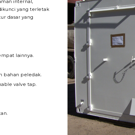
man internal,
dikunci yang terletak
ur dasar yang
empat lainnya.
n bahan peledak.
able valve tap.
tan.