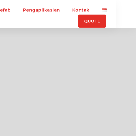
refab
Pengaplikasian
Kontak
QUOTE