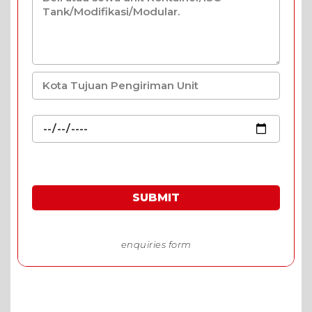
SUBMIT
*Harga spesial khusus permintaan harga melalui
enquiries form