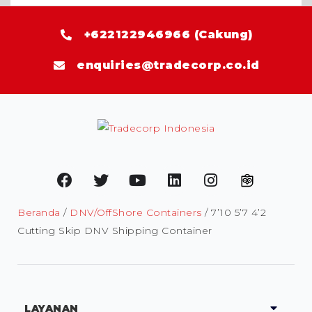
+622122946966 (Cakung)
enquiries@tradecorp.co.id
Beranda
/
DNV/OffShore Containers
/ 7’10 5’7 4’2
Cutting Skip DNV Shipping Container
LAYANAN