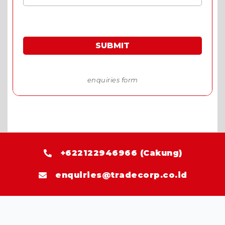
SUBMIT
*Harga spesial khusus permintaan harga melalui
enquiries form
+622122946966 (Cakung)
enquiries@tradecorp.co.id