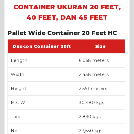
CONTAINER UKURAN 20 FEET,
40 FEET, DAN 45 FEET
Pallet Wide Container 20 Feet HC
Duocon Container 20ft
Size
Length
6.058 meters
Width
2.438 meters
Height
2.591 meters
M.G.W
30,480 kgs
Tare
2,830 kgs
Net
27,650 kgs