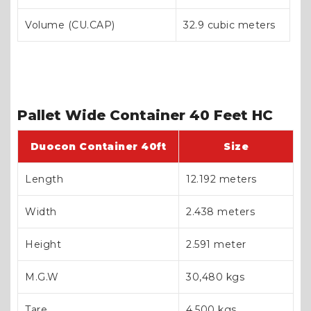
Volume (CU.CAP)
32.9 cubic meters
Pallet Wide Container 40 Feet HC
Duocon Container 40ft
Size
Length
12.192 meters
Width
2.438 meters
Height
2.591 meter
M.G.W
30,480 kgs
Tare
4,500 kgs