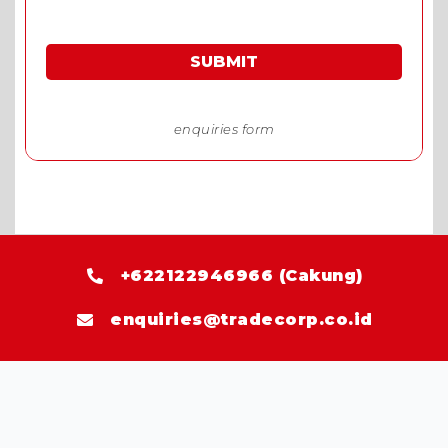
SUBMIT
*Harga spesial khusus permintaan harga melalui
enquiries form
+622122946966 (Cakung)
enquiries@tradecorp.co.id