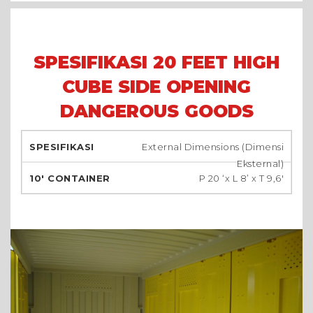
SPESIFIKASI 20 FEET HIGH
CUBE SIDE OPENING
DANGEROUS GOODS
External Dimensions (Dimensi
Eksternal)
P 20 ‘x L 8’ x T 9,6′