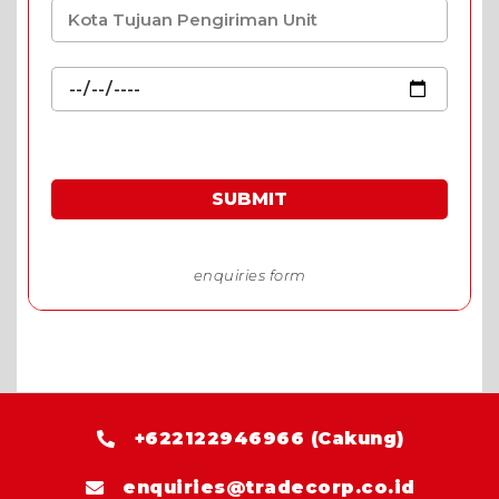
SUBMIT
*Harga spesial khusus permintaan harga melalui
enquiries form
+622122946966 (Cakung)
enquiries@tradecorp.co.id