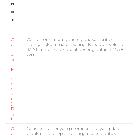
n
e
r
G
Container standar yang digunakan untuk
e
mengangkut muatan kering. Kapasitas volume
n
33-76 meter kubik, berat kosong antara 2,2-3,8
e
ton.
ra
l
P
u
r
p
o
s
e
(
D
ry
)
O
Jenis container yang memiliki atap yang dapat
p
dibuka atau dilepas sehingga cocok untuk