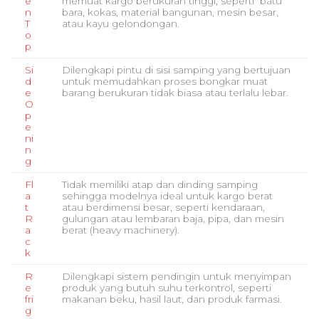
e
memuat kargo berukuran tinggi, seperti batu
n
bara, kokas, material bangunan, mesin besar,
T
atau kayu gelondongan.
o
p
Si
Dilengkapi pintu di sisi samping yang bertujuan
d
untuk memudahkan proses bongkar muat
e
barang berukuran tidak biasa atau terlalu lebar.
O
p
e
ni
n
g
Fl
Tidak memiliki atap dan dinding samping
a
sehingga modelnya ideal untuk kargo berat
t
atau berdimensi besar, seperti kendaraan,
R
gulungan atau lembaran baja, pipa, dan mesin
a
berat (heavy machinery).
c
k
R
Dilengkapi sistem pendingin untuk menyimpan
e
produk yang butuh suhu terkontrol, seperti
fri
makanan beku, hasil laut, dan produk farmasi.
g