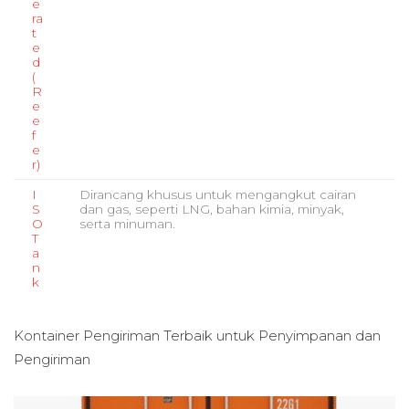
e
ra
t
e
d
(
R
e
e
f
e
r)
I
Dirancang khusus untuk mengangkut cairan
S
dan gas, seperti LNG, bahan kimia, minyak,
O
serta minuman.
T
a
n
k
Kontainer Pengiriman Terbaik untuk
Penyimpanan dan
Pengiriman