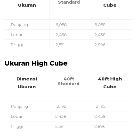
Standard
Ukuran
Cube
Panjang
6,058
6,058
Lebar
2,438
2,438
Tinggi
2,591
2,896
Ukuran High Cube
Dimensi
40ft High
40ft
Standard
Ukuran
Cube
Panjang
12,192
12,192
Lebar
2,438
2,438
Tinggi
2,591
2,896