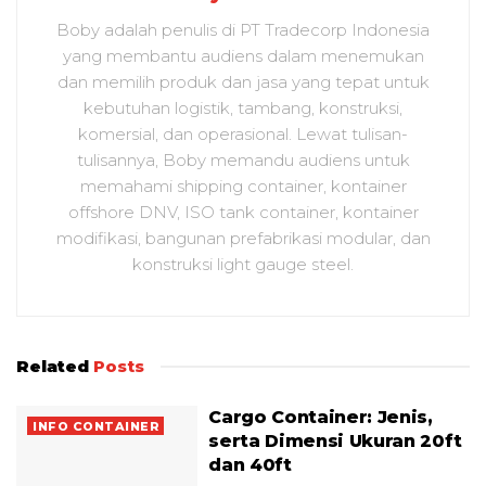
Boby adalah penulis di PT Tradecorp Indonesia
yang membantu audiens dalam menemukan
dan memilih produk dan jasa yang tepat untuk
kebutuhan logistik, tambang, konstruksi,
komersial, dan operasional. Lewat tulisan-
tulisannya, Boby memandu audiens untuk
memahami shipping container, kontainer
offshore DNV, ISO tank container, kontainer
modifikasi, bangunan prefabrikasi modular, dan
konstruksi light gauge steel.
Related
Posts
Cargo Container: Jenis,
INFO CONTAINER
serta Dimensi Ukuran 20ft
dan 40ft