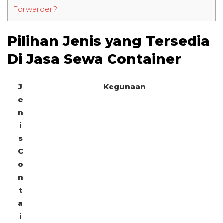
Forwarder?
Pilihan Jenis yang Tersedia
Di Jasa Sewa Container
J
Kegunaan
e
n
i
s
C
o
n
t
a
i