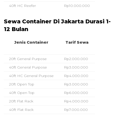
40ft HC Reefer
Rp10.000.000
Sewa Container Di Jakarta Durasi 1-
12 Bulan
Jenis Container
Tarif Sewa
20ft General Purpose
Rp2.000.000
40ft General Purpose
Rp3.000.000
40ft HC General Purpose
Rp4.000.000
20ft Open Top
Rp3.000.000
40ft Open Top
Rp6.000.000
20ft Flat Rack
Rp4.000.000
40ft Flat Rack
Rp7.000.000