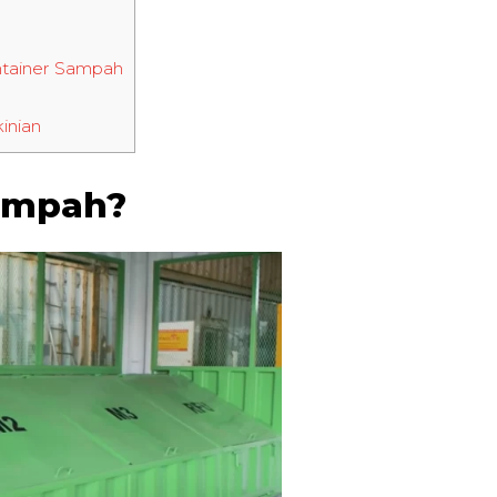
tainer Sampah
inian
Sampah?