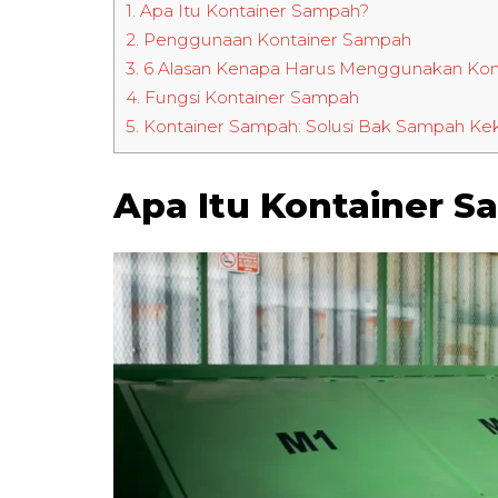
1.
Apa Itu Kontainer Sampah?
2.
Penggunaan Kontainer Sampah
3.
6 Alasan Kenapa Harus Menggunakan Kon
4.
Fungsi Kontainer Sampah
5.
Kontainer Sampah: Solusi Bak Sampah Kek
Apa Itu Kontainer 