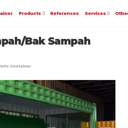
tainer
Products
References
Services
Othe
ampah/Bak Sampah
Info Container