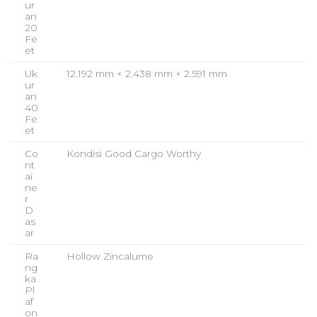
ur
an
20
Fe
et
Uk
12.192 mm × 2.438 mm × 2.591 mm
ur
an
40
Fe
et
Co
Kondisi Good Cargo Worthy
nt
ai
ne
r
D
as
ar
Ra
Hollow Zincalume
ng
ka
Pl
af
on