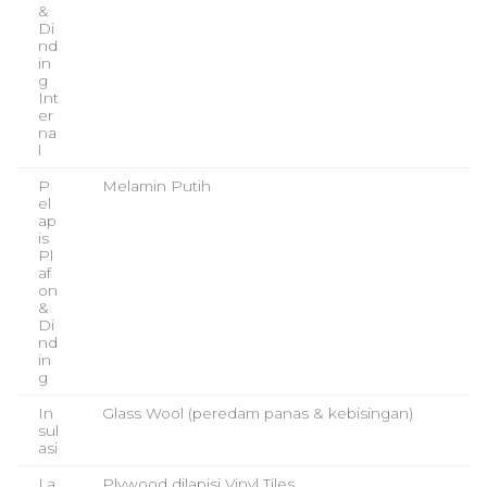
&
Di
nd
in
g
Int
er
na
l
P
Melamin Putih
el
ap
is
Pl
af
on
&
Di
nd
in
g
In
Glass Wool (peredam panas & kebisingan)
sul
asi
La
Plywood dilapisi Vinyl Tiles