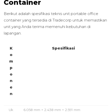
Container
Berikut adalah spesifikasi teknis unit portable office
container yang tersedia di Tradecorp untuk memastikan
unit yang Anda terima memenuhi kebutuhan di
lapangan.
K
Spesifikasi
o
m
p
o
n
e
n
Uk
6.058 mm × 2.438 mm × 2.591 mm