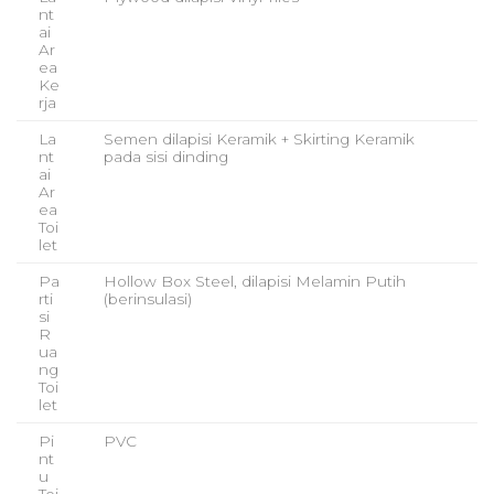
nt
ai
Ar
ea
Ke
rja
La
Semen dilapisi Keramik + Skirting Keramik
nt
pada sisi dinding
ai
Ar
ea
Toi
let
Pa
Hollow Box Steel, dilapisi Melamin Putih
rti
(berinsulasi)
si
R
ua
ng
Toi
let
Pi
PVC
nt
u