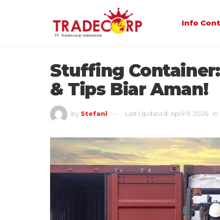
Info Con
Stuffing Container:
& Tips Biar Aman!
by
Stefani
Last Updated: April 9, 2026
in