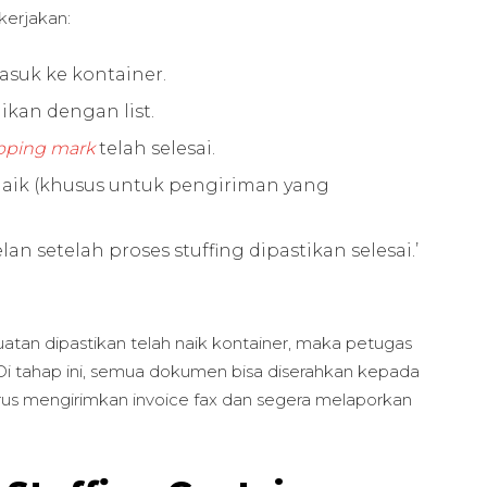
kerjakan:
suk ke kontainer.
kan dengan list.
pping mark
telah selesai.
aik (khusus untuk pengiriman yang
 setelah proses stuffing dipastikan selesai.’
uatan dipastikan telah naik kontainer, maka petugas
Di tahap ini, semua dokumen bisa diserahkan kepada
rus mengirimkan invoice fax dan segera melaporkan