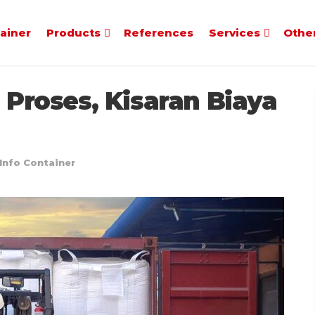
tainer
Products
References
Services
Othe
 Proses, Kisaran Biaya
Info Container