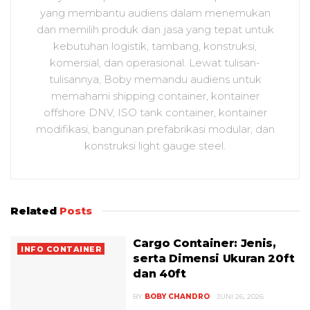
yang membantu audiens dalam menemukan
dan memilih produk dan jasa yang tepat untuk
kebutuhan logistik, tambang, konstruksi,
komersial, dan operasional. Lewat tulisan-
tulisannya, Boby memandu audiens untuk
memahami shipping container, kontainer
offshore DNV, ISO tank container, kontainer
modifikasi, bangunan prefabrikasi modular, dan
konstruksi light gauge steel.
Related
Posts
Cargo Container: Jenis,
INFO CONTAINER
serta Dimensi Ukuran 20ft
dan 40ft
BY
BOBY CHANDRO
JUNI 26, 2026