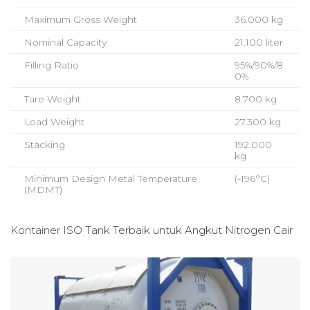
Maximum Gross Weight
36.000 kg
Nominal Capacity
21.100 liter
Filling Ratio
95%/90%/8
0%
Tare Weight
8.700 kg
Load Weight
27.300 kg
Stacking
192.000
kg
Minimum Design Metal Temperature
(-196°C)
(MDMT)
Kontainer ISO Tank Terbaik untuk
Angkut Nitrogen Cair