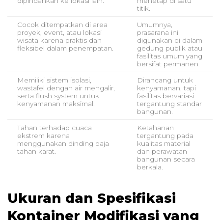
dipindahkan ke lokasi lain.
menetap di satu
titik.
Cocok ditempatkan di area
Umumnya,
proyek, event, atau lokasi
prasarana ini
wisata karena praktis dan
digunakan di dalam
fleksibel dalam penempatan.
gedung publik atau
fasilitas umum yang
bersifat permanen.
Memiliki sistem isolasi,
Dirancang untuk
wastafel dengan air mengalir,
kenyamanan, tapi
serta flush system untuk
fasilitas bervariasi
kenyamanan maksimal.
tergantung standar
bangunan.
Tahan terhadap cuaca
Ketahanan
ekstrem karena
tergantung pada
menggunakan dinding baja
kualitas material
tahan karat.
dan perawatan
bangunan secara
berkala.
Ukuran dan Spesifikasi
Kontainer Modifikasi yang