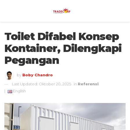
Toilet Difabel Konsep
Kontainer, Dilengkapi
Pegangan
by
Boby Chandro
Last Updated: Oktober 20, 2025
in
Referensi
|
English