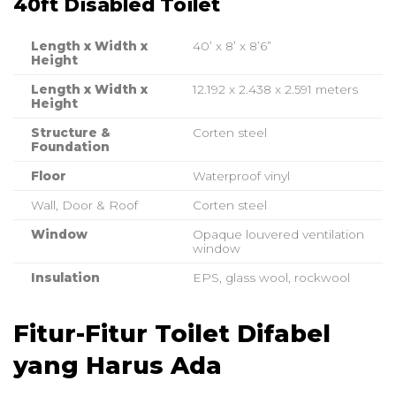
40ft Disabled Toilet
Length x Width x
40’ x 8’ x 8’6”
Height
Length x Width x
12.192 x 2.438 x 2.591 meters
Height
Structure &
Corten steel
Foundation
Floor
Waterproof vinyl
Wall, Door & Roof
Corten steel
Window
Opaque louvered ventilation
window
Insulation
EPS, glass wool, rockwool
Fitur-Fitur Toilet Difabel
yang Harus Ada