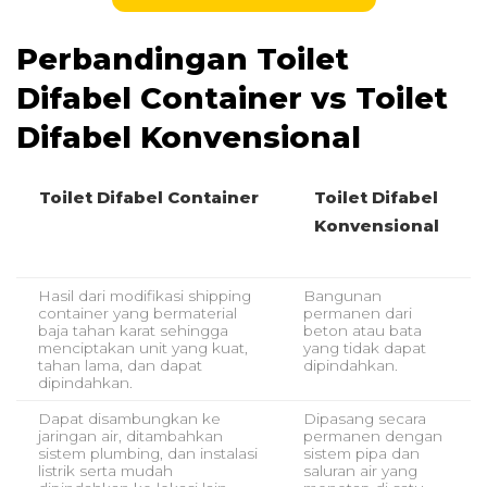
Perbandingan Toilet
Difabel Container vs Toilet
Difabel Konvensional
Toilet Difabel Container
Toilet Difabel
Konvensional
Hasil dari modifikasi shipping
Bangunan
container yang bermaterial
permanen dari
baja tahan karat sehingga
beton atau bata
menciptakan unit yang kuat,
yang tidak dapat
tahan lama, dan dapat
dipindahkan.
dipindahkan.
Dapat disambungkan ke
Dipasang secara
jaringan air, ditambahkan
permanen dengan
sistem plumbing, dan instalasi
sistem pipa dan
listrik serta mudah
saluran air yang