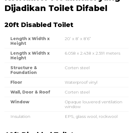
Dijadikan Toilet Difabel
20ft Disabled Toilet
Length x Width x
20’ x 8’ x 8’6”
Height
Length x Width x
6.058 x 2.438 x 2.591 meters
Height
Structure &
Corten steel
Foundation
Floor
Waterproof vinyl
Wall, Door & Roof
Corten steel
Window
Opaque louvered ventilation
window
Insulation
EPS, glass wool, rockwool