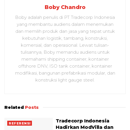
Boby Chandro
Boby adalah penulis di PT Tradecorp Indonesia
yang membantu audiens dalam menemukan
dan memilih produk dan jasa yang tepat untuk
kebutuhan logistik, tambang, konstruksi,
komersial, dan operasional. Lewat tulisan-
tulisannya, Boby memandu audiens untuk
memahami shipping container, kontainer
offshore DNV, ISO tank container, kontainer
modifikasi, bangunan prefabrikasi modular, dan
konstruksi light gauge steel.
Related
Posts
Tradecorp Indonesia
REFERENSI
Hadirkan ModVilla dan