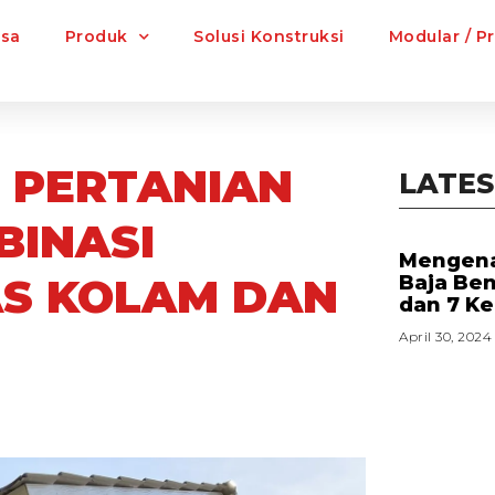
asa
Produk
Solusi Konstruksi
Modular / P
 PERTANIAN
LATES
BINASI
Mengena
AS KOLAM DAN
Baja Be
dan 7 K
April 30, 2024