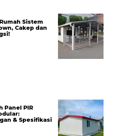
 Rumah Sistem
own, Cakep dan
gsi!
h Panel PIR
dular:
an & Spesifikasi