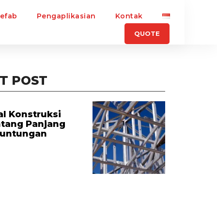
refab
Pengaplikasian
Kontak
QUOTE
T POST
l Konstruksi
ntang Panjang
euntungan