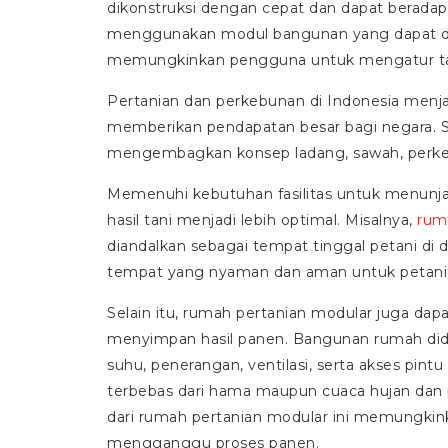
dikonstruksi dengan cepat dan dapat beradapta
menggunakan modul bangunan yang dapat di
memungkinkan pengguna untuk mengatur tat
Pertanian dan perkebunan di Indonesia menja
memberikan pendapatan besar bagi negara. S
mengembagkan konsep ladang, sawah, perke
Memenuhi kebutuhan fasilitas untuk menunj
hasil tani menjadi lebih optimal. Misalnya,
rum
diandalkan sebagai tempat tinggal petani di 
tempat yang nyaman dan aman untuk petani b
Selain itu, rumah pertanian modular juga dap
menyimpan hasil panen. Bangunan rumah did
suhu, penerangan, ventilasi, serta akses pin
terbebas dari hama maupun cuaca hujan dan p
dari rumah pertanian modular ini memungk
mengganggu proses panen.