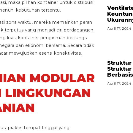
 maka pilihan kontainer untuk distribusi
Ventilat
emenuhi kebutuhan tertentu.
Keuntung
Ukurann
asi zona waktu, mereka memainkan peran
April 17, 2024
k terputus yang menjadi ciri perdagangan
g luas, kontainer pengiriman berfungsi
negara dan ekonomi bersama. Secara tidak
lancar mewujudkan esensi konektivitas,
Struktur
Struktu
NIAN MODULAR
Berbasis
April 17, 2024
I LINGKUNGAN
ANIAN
si praktis tempat tinggal yang