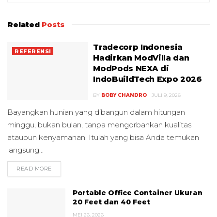
Related
Posts
Tradecorp Indonesia
REFERENSI
Hadirkan ModVilla dan
ModPods NEXA di
IndoBuildTech Expo 2026
BY
BOBY CHANDRO
JULI 9, 2026
Bayangkan hunian yang dibangun dalam hitungan
minggu, bukan bulan, tanpa mengorbankan kualitas
ataupun kenyamanan. Itulah yang bisa Anda temukan
langsung...
READ MORE
DETAILS
Portable Office Container Ukuran
20 Feet dan 40 Feet
MEI 26, 2026