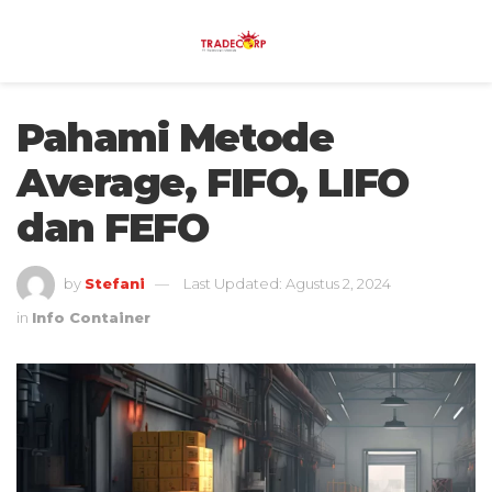
Pahami Metode
Average, FIFO, LIFO
dan FEFO
by
Stefani
Last Updated: Agustus 2, 2024
in
Info Container