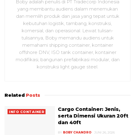
Boby adalah penulis di PT Tradecorp Indonesia
yang membantu audiens dalam menemukan
dan memilih produk dan jasa yang tepat untuk
kebutuhan logistik, tambang, konstruksi,
komersial, dan operasional. Lewat tulisan-
tulisannya, Boby memandu audiens untuk
memahami shipping container, kontainer
offshore DNV, ISO tank container, kontainer
modifikasi, bangunan prefabrikasi modular, dan
konstruksi light gauge steel.
Related
Posts
Cargo Container: Jenis,
INFO CONTAINER
serta Dimensi Ukuran 20ft
dan 40ft
BY
BOBY CHANDRO
JUNI 26, 2026