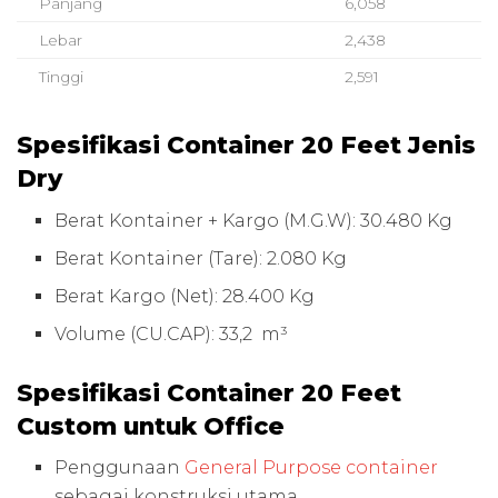
Panjang
6,058
Lebar
2,438
Tinggi
2,591
Spesifikasi Container 20 Feet Jenis
Dry
Berat Kontainer + Kargo (M.G.W): 30.480 Kg
Berat Kontainer (Tare): 2.080 Kg
Berat Kargo (Net): 28.400 Kg
Volume (CU.CAP): 33,2 m³
Spesifikasi Container 20 Feet
Custom untuk Office
Penggunaan
General Purpose container
sebagai konstruksi utama.