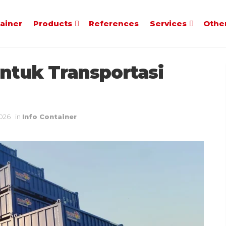
tainer
Products
References
Services
Othe
untuk Transportasi
2026
in
Info Container